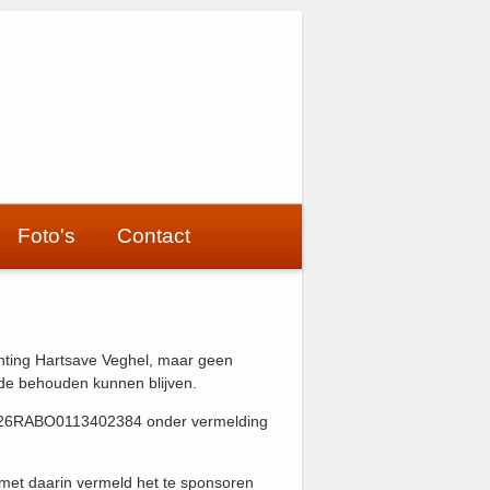
Foto's
Contact
ichting Hartsave Veghel, maar geen
rde behouden kunnen blijven.
NL26RABO0113402384 onder vermelding
l met daarin vermeld het te sponsoren